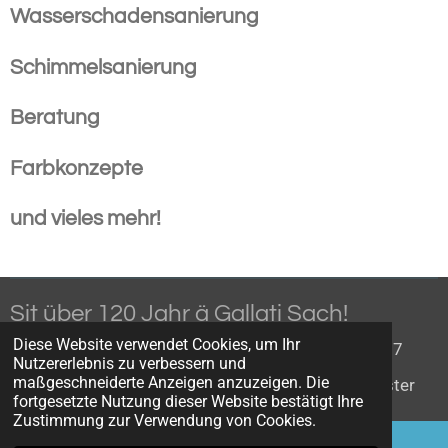
Wasserschadensanierung
Schimmelsanierung
Beratung
Farbkonzepte
und vieles mehr!
Sit über 120 Jahr ä Gallati Sach!
Diese Website verwendet Cookies, um Ihr
© 2024 Malermeister O. Gallati GmbH, 0449411137
Nutzererlebnis zu verbessern und
maßgeschneiderte Anzeigen anzuzeigen. Die
info@malerprofi.ch, Sonnenbergstrasse 4, 8610 Uster
fortgesetzte Nutzung dieser Website bestätigt Ihre
Zustimmung zur Verwendung von Cookies.